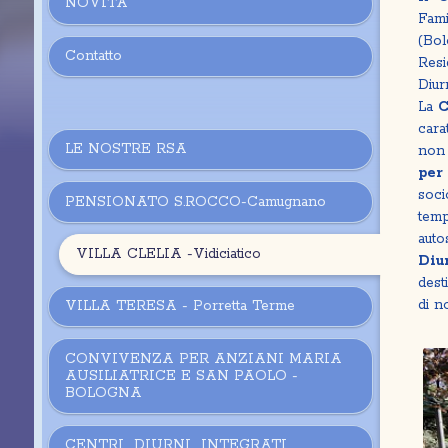
NOVITA'
Fam
(Bol
Contatto
Resi
Diur
La
C
cara
LE NOSTRE RSA
non 
per
soci
PENSIONATO S.ROCCO-Camugnano
temp
auto
VILLA CLELIA -Vidiciatico
Diu
dest
di n
VILLA TERESA - Porretta Terme
CONVIVENZA PER ANZIANI MARIA
AUSILIATRICE E SAN PAOLO -
BOLOGNA
CENTRI DIURNI INTEGRATI