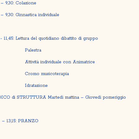
 – 9,30: Colazione
 – 9,30: Ginnastica individuale
 - 11,45: Lettura del quotidiano dibattito di gruppo
alestra
ività individuale con Animatrice
omo musicoterapia
dratazione
ICO di STRUTTURA Martedì mattina – Giovedì pomeriggio
5 – 13,15: PRANZO