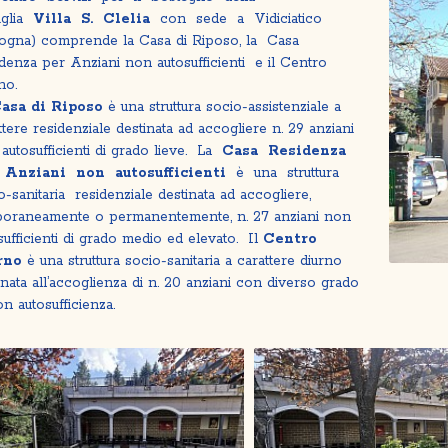
iglia
Villa S. Clelia
con sede a Vidiciatico
ogna) comprende la Casa di Riposo, la Casa
denza per Anziani non autosufficienti e il Centro
no.
asa di Riposo
è una struttura socio-assistenziale a
ttere residenziale destinata ad accogliere n. 29 anziani
autosufficienti di grado lieve. La
Casa Residenza
 Anziani non autosufficienti
è una struttura
o-sanitaria residenziale destinata ad accogliere,
oraneamente o permanentemente, n. 27 anziani non
sufficienti di grado medio ed elevato. Il
Centro
rno
è una struttura socio-sanitaria a carattere diurno
inata all’accoglienza di n. 20 anziani con diverso grado
on autosufficienza.