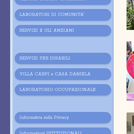
LABORATORI DI COMUNITA'
SERVIZI X GLI ANZIANI
SERVIZI PER DISABILI
VILLA CARPI e CASA DANIELA
LABORATORIO OCCUPAZIONALE
Informativa sulla Privacy
Informazioni ISTITUZIONALI