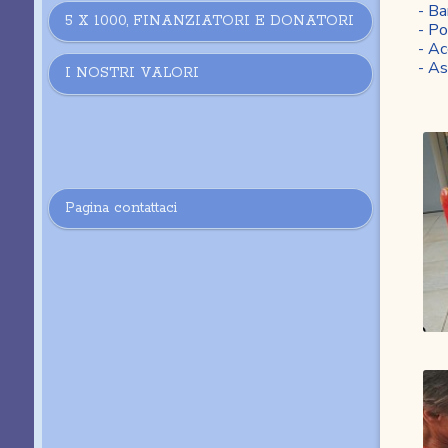
- Ba
5 X 1000, FINANZIATORI E DONATORI
- Po
- A
- As
I NOSTRI VALORI
Pagina contattaci