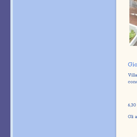
Gio
Vill
conci
6,30
Gli 