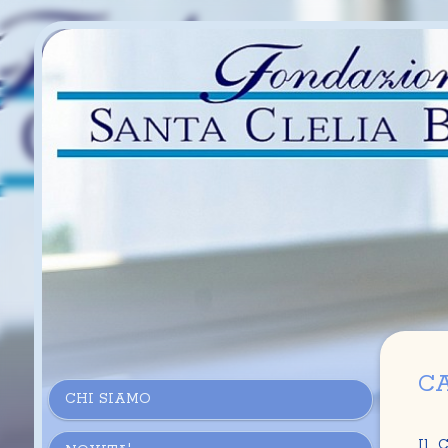
FONDAZION
CA
CHI SIAMO
Il C