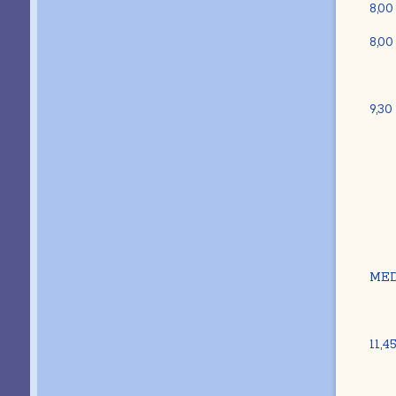
8,00
8,00
9,30
P
Att
Cr
I
MED
11,4