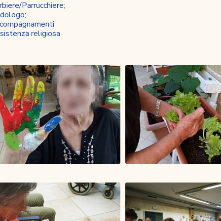
rbiere/Parrucchiere;
dologo;
ccompagnamenti
sistenza religiosa