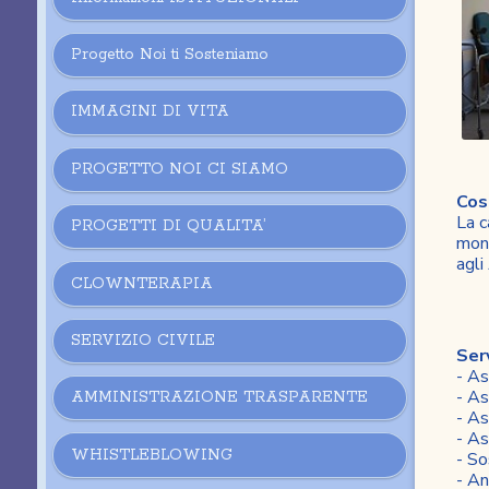
Progetto Noi ti Sosteniamo
IMMAGINI DI VITA
PROGETTO NOI CI SIAMO
Cos
La c
PROGETTI DI QUALITA’
mont
agli
CLOWNTERAPIA
SERVIZIO CIVILE
Serv
- As
- As
AMMINISTRAZIONE TRASPARENTE
- As
- As
WHISTLEBLOWING
- So
- An