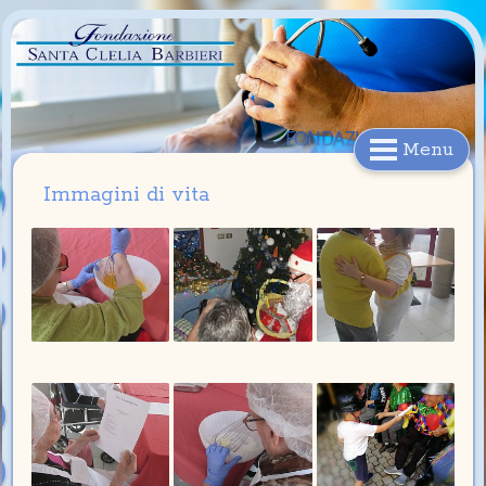
FONDAZIONE
Menu
S.CLELIA BARBIERI
Immagini di vita