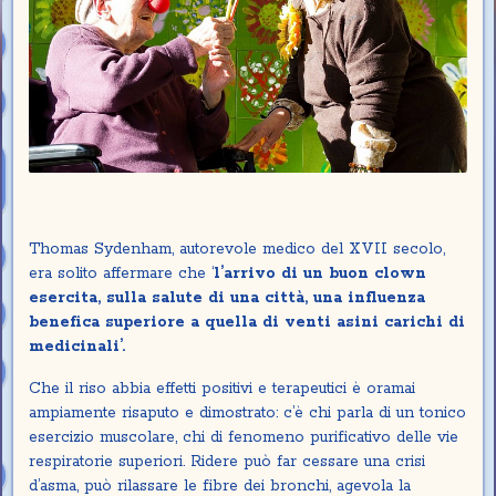
Thomas Sydenham, autorevole medico del XVII secolo,
era solito affermare che ‘
l’arrivo di un buon clown
esercita, sulla salute di una città, una influenza
benefica superiore a quella di venti asini carichi di
medicinali’.
Che il riso abbia effetti positivi e terapeutici è oramai
ampiamente risaputo e dimostrato: c’è chi parla di un tonico
esercizio muscolare, chi di fenomeno purificativo delle vie
respiratorie superiori. Ridere può far cessare una crisi
d’asma, può rilassare le fibre dei bronchi, agevola la